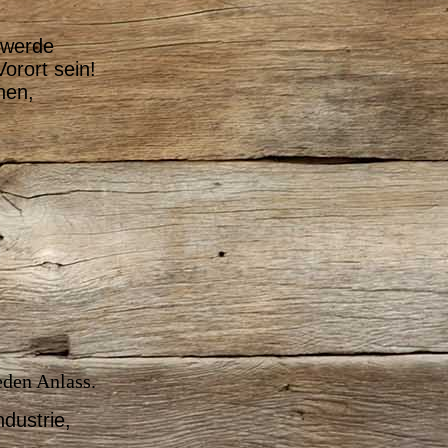
 werde
orort sein!
hen,
eden Anlass.
dustrie,