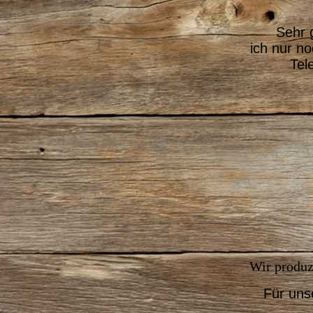
Sehr 
ich nur no
Tel
Wir produzi
Für uns