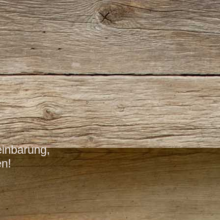
einbarung,
n!