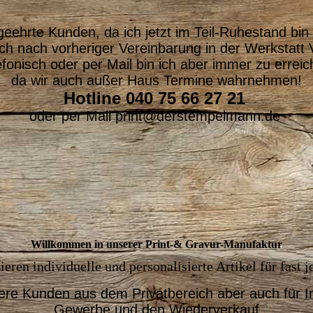
geehrte Kunden, da ich jetzt im Teil-Ruhestand bin
ch nach vorheriger Vereinbarung in der Werkstatt V
efonisch oder per Mail bin ich aber immer zu erreic
da wir auch außer Haus Termine wahrnehmen!
Hotline 040 75 66 27 21
oder per Mail print@derstempelmann.de
Willkommen in unserer Print-& Gravur-Manufaktur
eren individuelle und personalisierte Artikel für fast j
ere Kunden aus dem Privatbereich aber auch für In
Gewerbe und den Wiederverkauf