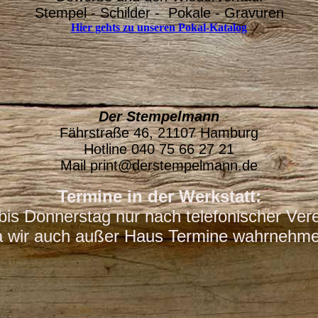
Stempel - Schilder - Pokale - Gravuren
Hier gehts zu unseren Pokal-Katalog
Der Stempelmann
Fährstraße 46, 21107 Hamburg
Hotline 040 75 66 27 21
Mail print@derstempelmann.de
Termine in der Werkstatt:
is Donnerstag nur nach telefonischer Ver
a wir auch außer Haus Termine wahrnehme