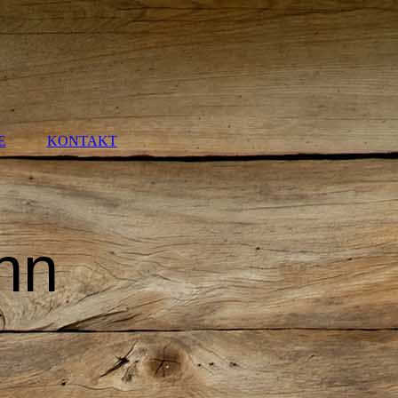
E
KONTAKT
nn
r