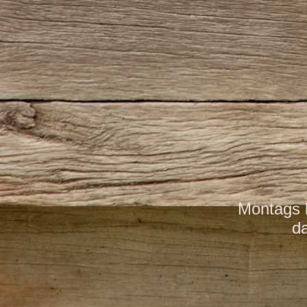
Montags b
d